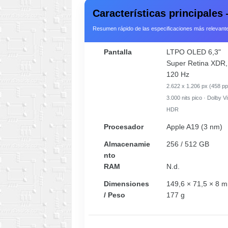
Características principale
Resumen rápido de las especificaciones más relevant
Pantalla
LTPO OLED 6,3"
Super Retina XDR,
120 Hz
2.622 x 1.206 px (458 pp
3.000 nits pico · Dolby V
HDR
Procesador
Apple A19 (3 nm)
Almacenamie
256 / 512 GB
nto
RAM
N.d.
Dimensiones
149,6 × 71,5 × 8 m
/ Peso
177 g