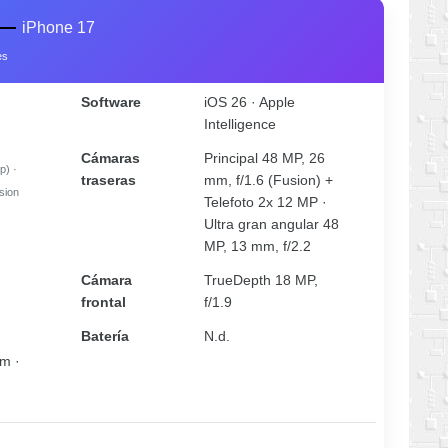
s —
iPhone 17
es
Software
iOS 26 · Apple
Intelligence
Cámaras
Principal 48 MP, 26
p) ·
traseras
mm, f/1.6 (Fusion) +
ision
Telefoto 2x 12 MP ·
Ultra gran angular 48
MP, 13 mm, f/2.2
Cámara
TrueDepth 18 MP,
frontal
f/1.9
Batería
N.d.
m ·