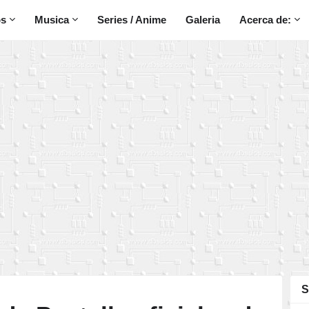
os
Musica
Series / Anime
Galeria
Acerca de:
S