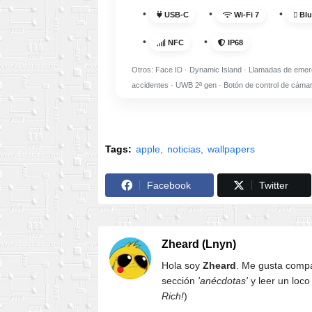
USB-C
Wi-Fi 7
Blu
NFC
IP68
Otros: Face ID · Dynamic Island · Llamadas de emer
accidentes · UWB 2ª gen · Botón de control de cáma
Tags:
apple
noticias
wallpapers
Facebook
Twitter
Zheard (Lnyn)
Hola soy
Zheard
. Me gusta compar
sección
'anécdotas'
y leer un loco
Rich!
)