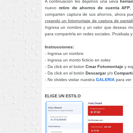
A continuación les dejamos una ueva
herram
nuevo
retiro de ahorros de cuenta AFP
,
comparten captura de sus ahorros, ahora pu
creando un fotomontaje de captura de pantal
Ingresa un nombre y un valor que deseas m
para compartirla en redes sociales. Pruébala y 
Instrucciones:
- Ingresa un nombre.
- Ingresa un monto ficticio en soles
- Da click en el boton
Crear Fotomontaje
y es
- Da click en el botón
Descargar
y/o
Comparti
- No olvides visitar nuestra
GALERIA
para ver 
ELIGE UN ESTILO
ESTILO 1
ESTILO 2