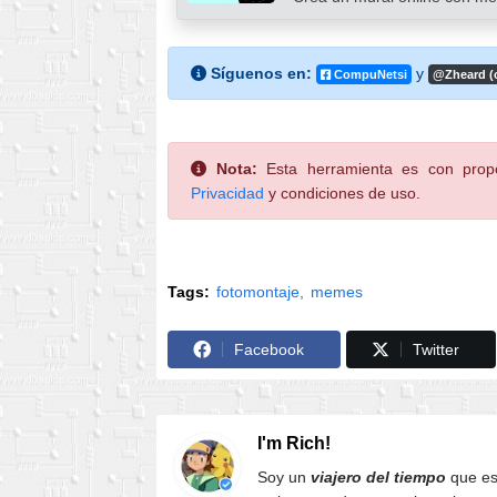
Síguenos en:
y
CompuNetsi
@Zheard (
Nota:
Esta herramienta es con propó
Privacidad
y condiciones de uso.
Tags:
fotomontaje
memes
Facebook
Twitter
I'm Rich!
Soy un
viajero del tiempo
que es