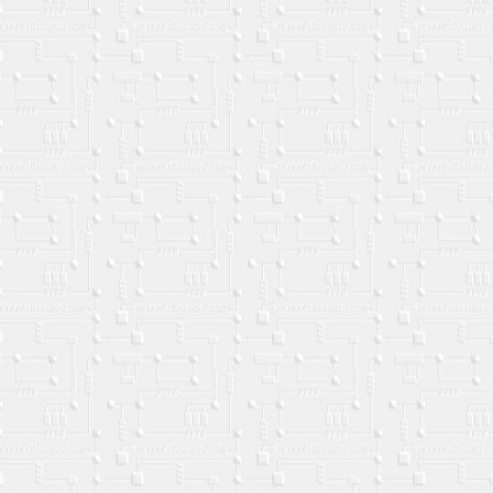
rea una captura falsa de
Crea un DNI para mascotas
hat de Whatsapp [Recurso
Online 🪪(documento de
nline]
identidad).
y 27, 2026
May 05, 2026