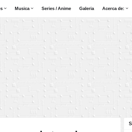
os
Musica
Series / Anime
Galeria
Acerca de:
S