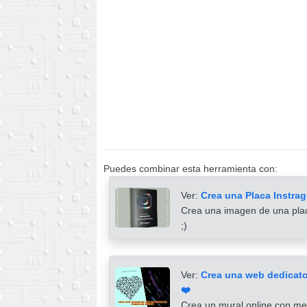
Puedes combinar esta herramienta con:
Ver:
Crea una Placa Instra
Crea una imagen de una plac
;)
Ver:
Crea una web dedicato
❤️
Crea un mural online con mes