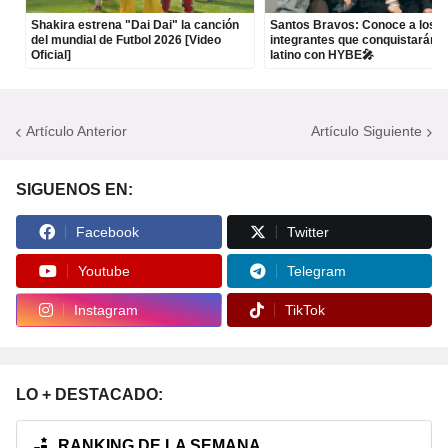
Shakira estrena "Dai Dai" la canción
Santos Bravos: Conoce a los c
del mundial de Futbol 2026 [Video
integrantes que conquistarán e
Oficial]
latino con HYBE🎤
Artículo Anterior
Artículo Siguiente
SIGUENOS EN:
Facebook
Twitter
Youtube
Telegram
Instagram
TikTok
LO + DESTACADO:
RANKING DE LA SEMANA