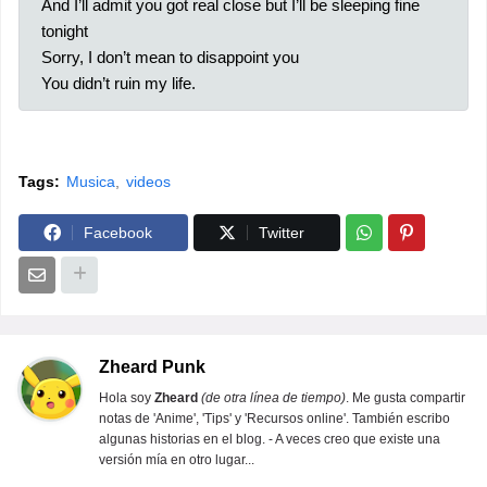
And I’ll admit you got real close but I’ll be sleeping fine
tonight
Sorry, I don’t mean to disappoint you
You didn’t ruin my life.
Tags:
Musica
videos
Facebook
Twitter
Zheard Punk
Hola soy
Zheard
(de otra línea de tiempo)
. Me gusta compartir
notas de 'Anime', 'Tips' y 'Recursos online'. También escribo
algunas historias en el blog. - A veces creo que existe una
versión mía en otro lugar...