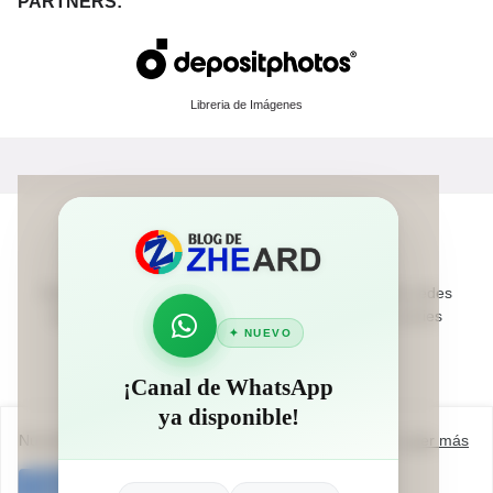
PARTNERS:
Libreria de Imágenes
Nuestro Blog reune los mejores recursos y Tips para redes
sociales. Música de Estreno y noticias de anime y series
✦ NUEVO
¡Canal de WhatsApp
ya disponible!
Nuestra web usa cookies para mejorar su experiencia.
Leer más
Copyright © 2025 ! ZhearD Blog - All Right Reserved
Aceptar!
Inicio
Afiliate!
Indice
Política de Privacidad