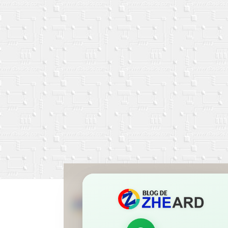
Nuestro Blog reune los m
Estreno y noticias de ani