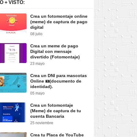
O + VISTO:
Crea un fotomontaje online
(meme) de captura de pago
digital
08 julio
Crea un meme de pago
Digital con mensaje
divertido (Fotomontaje)
23 mayo
rea un Cartel QR de Plin
La revolución del iGaming:
Crea un DNI para mascotas
ara tu negocio
mucho más que apostar
Online 🪪(documento de
Herramienta Online]
December 05, 2025
identidad).
nuary 20, 2026
05 mayo
Crea un fotomontaje
(Meme) de captura de tu
cuenta Bancaria
25 noviembre
Crea tu Placa de YouTube