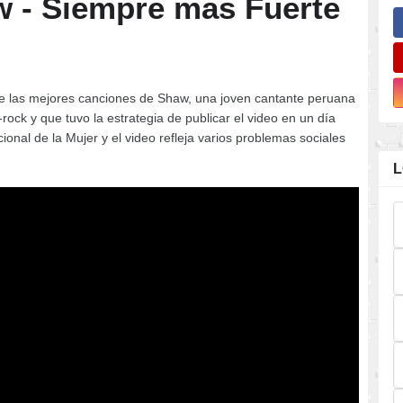
 - Siempre mas Fuerte
de las mejores canciones de Shaw, una joven cantante peruana
-rock y que tuvo la estrategia de publicar el video en un día
onal de la Mujer y el video refleja varios problemas sociales
L