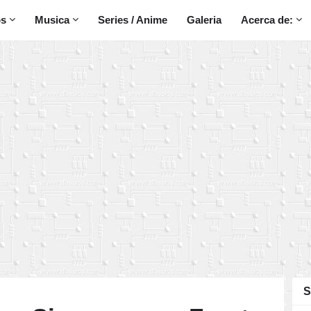
os
Musica
Series / Anime
Galeria
Acerca de:
S