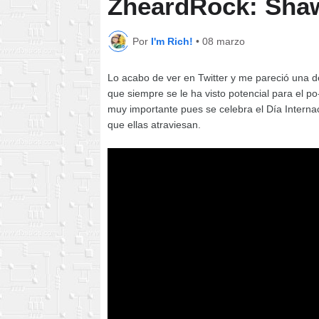
ZheardRock: Shaw
Por
I'm Rich!
•
08 marzo
Lo acabo de ver en Twitter y me pareció una 
que siempre se le ha visto potencial para el po
muy importante pues se celebra el Día Internaci
que ellas atraviesan.