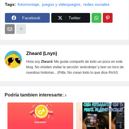
Tags:
fotomontaje
juegos y videojuegos
redes sociales
Facebook
Twitter
Zheard (Lnyn)
Hola soy
Zheard
. Me gusta compartir de todo un poco en este
blog. No olviden visitar la sección
'anécdotas'
y leer un loco de
nuestras historias... (Pdta. No crean todo lo que dice
Rich!
)
Podría tambien interesarte: